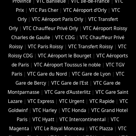
Province
|
VTC Banlieue
|
VTC Ile-de-France
|
VTC
Prix
|
VTC Pas Cher
|
VTC Aéroport d'Orly
|
VTC
Orly
|
VTC Aéroport Paris Orly
|
VTC Transfert
Orly
|
VTC Chauffeur Privé Orly
|
VTC Aéroport Roissy
Charles de Gaulle
|
VTC CDG
|
VTC Chauffeur Privé
Roissy
|
VTC Paris Roissy
|
VTC Transfert Roissy
|
VTC
Roissy CDG
|
VTC Aéroport le Bourget
|
VTC Aéroports
de Paris
|
VTC Aéroport Toussus le noble
|
VTC TGV
Paris
|
VTC Gare du Nord
|
VTC Gare de Lyon
|
VTC
Gare de Bercy
|
VTC Gare de l'Est
|
VTC Gare de
Montparnasse
|
VTC Gare d'Austerlitz
|
VTC Gare Saint
Lazare
|
VTC Express
|
VTC Urgent
|
VTC Rapide
|
VTC
Goldwinf
|
VTC Harley
|
VTC Honda
|
VTC Grand Hotel
Paris
|
VTC Hyatt
|
VTC Intercontinental
|
VTC
Magenta
|
VTC Le Royal Monceau
|
VTC Plazza
|
VTC