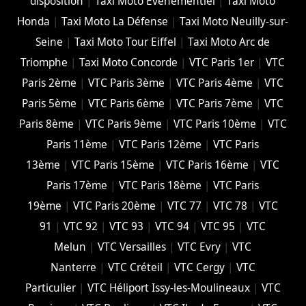
disposition
|
Taxi Moto Evenementiel
|
Taxi Moto
Honda
|
Taxi Moto La Défense
|
Taxi Moto Neuilly-sur-
Seine
|
Taxi Moto Tour Eiffel
|
Taxi Moto Arc de
Triomphe
|
Taxi Moto Concorde
|
VTC Paris 1er
|
VTC
Paris 2ème
|
VTC Paris 3ème
|
VTC Paris 4ème
|
VTC
Paris 5ème
|
VTC Paris 6ème
|
VTC Paris 7ème
|
VTC
Paris 8ème
|
VTC Paris 9ème
|
VTC Paris 10ème
|
VTC
Paris 11ème
|
VTC Paris 12ème
|
VTC Paris
13ème
|
VTC Paris 15ème
|
VTC Paris 16ème
|
VTC
Paris 17ème
|
VTC Paris 18ème
|
VTC Paris
19ème
|
VTC Paris 20ème
|
VTC 77
|
VTC 78
|
VTC
91
|
VTC 92
|
VTC 93
|
VTC 94
|
VTC 95
|
VTC
Melun
|
VTC Versailles
|
VTC Evry
|
VTC
Nanterre
|
VTC Créteil
|
VTC Cergy
|
VTC
Particulier
|
VTC Héliport Issy-les-Moulineaux
|
VTC