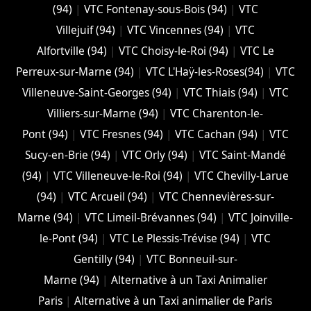
(94)
|
VTC Fontenay-sous-Bois (94)
|
VTC
Villejuif (94)
|
VTC Vincennes (94)
|
VTC
Alfortville (94)
|
VTC Choisy-le-Roi (94)
|
VTC Le
Perreux-sur-Marne (94)
|
VTC L'Haÿ-les-Roses(94)
|
VTC
Villeneuve-Saint-Georges (94)
|
VTC Thiais (94)
|
VTC
Villiers-sur-Marne (94)
|
VTC Charenton-le-
Pont (94)
|
VTC Fresnes (94)
|
VTC Cachan (94)
|
VTC
Sucy-en-Brie (94)
|
VTC Orly (94)
|
VTC Saint-Mandé
(94)
|
VTC Villeneuve-le-Roi (94)
|
VTC Chevilly-Larue
(94)
|
VTC Arcueil (94)
|
VTC Chennevières-sur-
Marne (94)
|
VTC Limeil-Brévannes (94)
|
VTC Joinville-
le-Pont (94)
|
VTC Le Plessis-Trévise (94)
|
VTC
Gentilly (94)
|
VTC Bonneuil-sur-
Marne (94)
|
Alternative à un Taxi Animalier
Paris
|
Alternative à un Taxi animalier de Paris