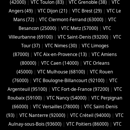
(42000)
|
VTC Toulon (83)
|
VTC Grenoble (38)
|
VTC
Angers (49)
|
VTC Dijon (21)
|
VTC Brest (29)
|
VTC Le
Mans (72)
|
VTC Clermont-Ferrand (63000)
|
VTC
Besancon (‎25000)
|
VTC Metz (57000)
|
VTC
Villeurbanne (‎69100)
|
VTC Saint-Denis (93200)
|
VTC
Tour (37)
|
VTC Nimes (30)
|
VTC Limoges
(‎87000)
|
VTC Aix-en-Provence (13)
|
VTC Amiens
(‎80000)
|
VTC Caen (14000)
|
VTC Orleans
(45000)
|
VTC Mulhouse (68100)
|
VTC Rouen
(76000)
|
VTC Boulogne-Billancourt (92100)
|
VTC
Argenteuil (95100)
|
VTC Fort-de-France (97200)
|
VTC
Roubaix (‎59100)
|
VTC Nancy (‎54000)
|
VTC Perpignan
(66000)
|
VTC Versailles (‎78000)
|
VTC Saint-Denis
(93)
|
VTC Nanterre (92000)
|
VTC Créteil (94000)
|
VTC
Aulnay-sous-Bois (93600)
|
VTC Poitiers (86000)
|
VTC