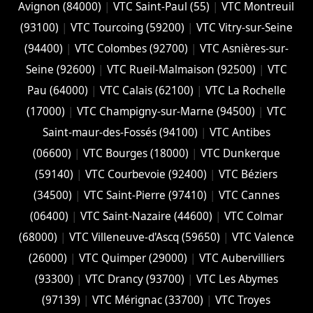
Avignon (84000)
|
VTC Saint-Paul (55)
|
VTC Montreuil
(93100)
|
VTC Tourcoing (59200)
|
VTC Vitry-sur-Seine
(94400)
|
VTC Colombes (92700)
|
VTC Asnières-sur-
Seine (92600)
|
VTC Rueil-Malmaison (92500)
|
VTC
Pau (64000)
|
VTC Calais (‎62100)
|
VTC La Rochelle
(17000)
|
VTC Champigny-sur-Marne (94500)
|
VTC
Saint-maur-des-Fossés (94100)
|
VTC Antibes
(06600)
|
VTC Bourges (18000)
|
VTC Dunkerque
(59140)
|
VTC Courbevoie (92400)
|
VTC Béziers
(34500)
|
VTC Saint-Pierre (97410)
|
VTC Cannes
(06400)
|
VTC Saint-Nazaire (44600)
|
VTC Colmar
(68000)
|
VTC Villeneuve-d'Ascq (59650)
|
VTC Valence
(26000)
|
VTC Quimper (29000)
|
VTC Aubervilliers
(93300)
|
VTC Drancy (93700)
|
VTC Les Abymes
(97139)
|
VTC Mérignac (33700)
|
VTC Troyes