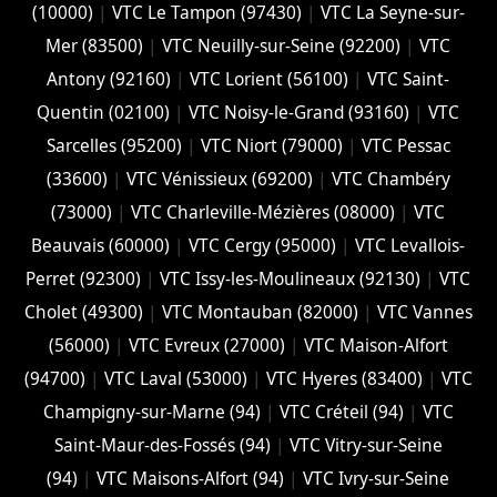
(10000)
|
VTC Le Tampon (97430)
|
VTC La Seyne-sur-
Mer (83500)
|
VTC Neuilly-sur-Seine (92200)
|
VTC
Antony (92160)
|
VTC Lorient (56100)
|
VTC Saint-
Quentin (02100)
|
VTC Noisy-le-Grand (93160)
|
VTC
Sarcelles (95200)
|
VTC Niort (‎79000)
|
VTC Pessac
(33600)
|
VTC Vénissieux (69200)
|
VTC Chambéry
(‎73000)
|
VTC Charleville-Mézières (08000)
|
VTC
Beauvais (60000)
|
VTC Cergy (95000)
|
VTC Levallois-
Perret (92300)
|
VTC Issy-les-Moulineaux (92130)
|
VTC
Cholet (‎49300)
|
VTC Montauban (82000)
|
VTC Vannes
(56000)
|
VTC Evreux (27000)
|
VTC Maison-Alfort
(94700)
|
VTC Laval (53000)
|
VTC Hyeres (‎83400)
|
VTC
Champigny-sur-Marne (94)
|
VTC Créteil (94)
|
VTC
Saint-Maur-des-Fossés (94)
|
VTC Vitry-sur-Seine
(94)
|
VTC Maisons-Alfort (94)
|
VTC Ivry-sur-Seine