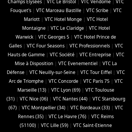
Champs Elysées
|
VTC Le Bristol
|
VTC Vendome
|
VTC
Fouquet's
|
VTC Marceau Bastille
|
VTC Scribe
|
VTC
Mariott
|
VTC Hotel Monge
|
VTC Hotel
Montaigne
|
VTC Le Claridge
|
VTC Hotel
Warwick
|
VTC Georges 5
|
VTC Hotel Prince de
Galles
|
VTC Four Seasons
|
VTC Professionnels
|
VTC
Hauts de Gamme
|
VTC Société
|
VTC Entreprise
|
VTC
Mise à Disposition
|
VTC Evenementiel
|
VTC La
Défense
|
VTC Neuilly-sur-Seine
|
VTC Tour Eiffel
|
VTC
Arc de Triomphe
|
VTC Concorde
|
VTC Paris 75
|
VTC
Marseille (13)
|
VTC Lyon (69)
|
VTC Toulouse
(31)
|
VTC Nice (06)
|
VTC Nantes (44)
|
VTC Starsbourg
(67)
|
VTC Montpellier (34)
|
VTC Bordeaux (33)
|
VTC
Rennes (35)
|
VTC Le Havre (76)
|
VTC Reims
(51100)
|
VTC Lille (59)
|
VTC Saint-Etienne