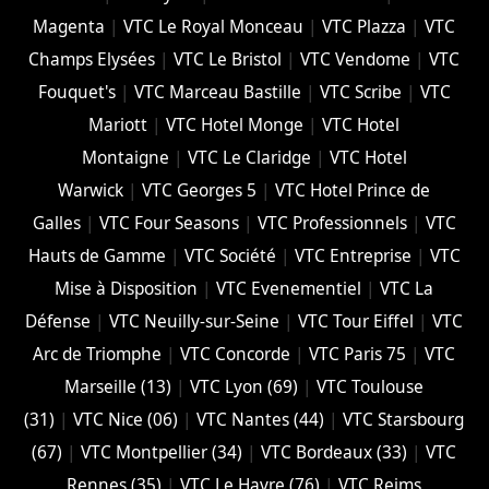
Magenta
|
VTC Le Royal Monceau
|
VTC Plazza
|
VTC
Champs Elysées
|
VTC Le Bristol
|
VTC Vendome
|
VTC
Fouquet's
|
VTC Marceau Bastille
|
VTC Scribe
|
VTC
Mariott
|
VTC Hotel Monge
|
VTC Hotel
Montaigne
|
VTC Le Claridge
|
VTC Hotel
Warwick
|
VTC Georges 5
|
VTC Hotel Prince de
Galles
|
VTC Four Seasons
|
VTC Professionnels
|
VTC
Hauts de Gamme
|
VTC Société
|
VTC Entreprise
|
VTC
Mise à Disposition
|
VTC Evenementiel
|
VTC La
Défense
|
VTC Neuilly-sur-Seine
|
VTC Tour Eiffel
|
VTC
Arc de Triomphe
|
VTC Concorde
|
VTC Paris 75
|
VTC
Marseille (13)
|
VTC Lyon (69)
|
VTC Toulouse
(31)
|
VTC Nice (06)
|
VTC Nantes (44)
|
VTC Starsbourg
(67)
|
VTC Montpellier (34)
|
VTC Bordeaux (33)
|
VTC
Rennes (35)
|
VTC Le Havre (76)
|
VTC Reims