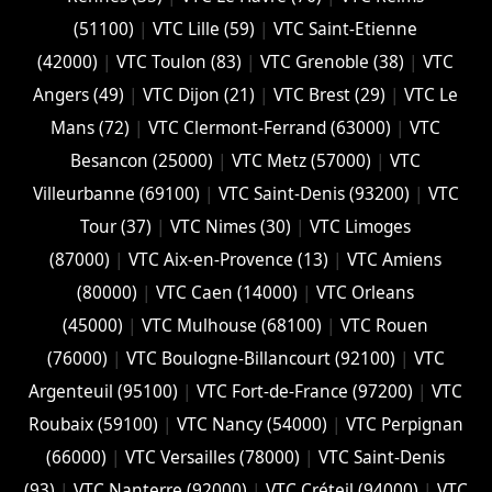
(51100)
|
VTC Lille (59)
|
VTC Saint-Etienne
(42000)
|
VTC Toulon (83)
|
VTC Grenoble (38)
|
VTC
Angers (49)
|
VTC Dijon (21)
|
VTC Brest (29)
|
VTC Le
Mans (72)
|
VTC Clermont-Ferrand (63000)
|
VTC
Besancon (‎25000)
|
VTC Metz (57000)
|
VTC
Villeurbanne (‎69100)
|
VTC Saint-Denis (93200)
|
VTC
Tour (37)
|
VTC Nimes (30)
|
VTC Limoges
(‎87000)
|
VTC Aix-en-Provence (13)
|
VTC Amiens
(‎80000)
|
VTC Caen (14000)
|
VTC Orleans
(45000)
|
VTC Mulhouse (68100)
|
VTC Rouen
(76000)
|
VTC Boulogne-Billancourt (92100)
|
VTC
Argenteuil (95100)
|
VTC Fort-de-France (97200)
|
VTC
Roubaix (‎59100)
|
VTC Nancy (‎54000)
|
VTC Perpignan
(66000)
|
VTC Versailles (‎78000)
|
VTC Saint-Denis
(93)
|
VTC Nanterre (92000)
|
VTC Créteil (94000)
|
VTC