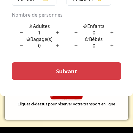
Bourget a été adapté aux mobiles pour vous permettre de
disposer de votre chauffeur VTC Aéroport le Bourget quand
bon vous semble.
Votre
transport privé VTC Aéroport Le Bourget
vient vous
attendre et vous récupérer à la descente de votre avion avec
un panneau comportant votre nom. Dans quel but ? Votre
chauffeur vous permet ainsi de le repérer immédiatement en
un clin d'oeil et ainsi, de gagner le maximum de temps. Vous
vous assurez alors de ne pas rater votre vol, votre train, votre
rendez-vous ou de simplement ne pas arriver en retard.
VTC
Aéroport Le Bourget
met tout en oeuvre pour un transport
rapide efficace et discret.
Cliquez ci-dessus pour réserver votre transport en ligne