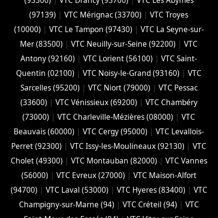
(93300)
|
VTC Drancy (93700)
|
VTC Les Abymes
(97139)
|
VTC Mérignac (33700)
|
VTC Troyes
(10000)
|
VTC Le Tampon (97430)
|
VTC La Seyne-sur-
Mer (83500)
|
VTC Neuilly-sur-Seine (92200)
|
VTC
Antony (92160)
|
VTC Lorient (56100)
|
VTC Saint-
Quentin (02100)
|
VTC Noisy-le-Grand (93160)
|
VTC
Sarcelles (95200)
|
VTC Niort (‎79000)
|
VTC Pessac
(33600)
|
VTC Vénissieux (69200)
|
VTC Chambéry
(‎73000)
|
VTC Charleville-Mézières (08000)
|
VTC
Beauvais (60000)
|
VTC Cergy (95000)
|
VTC Levallois-
Perret (92300)
|
VTC Issy-les-Moulineaux (92130)
|
VTC
Cholet (‎49300)
|
VTC Montauban (82000)
|
VTC Vannes
(56000)
|
VTC Evreux (27000)
|
VTC Maison-Alfort
(94700)
|
VTC Laval (53000)
|
VTC Hyeres (‎83400)
|
VTC
Champigny-sur-Marne (94)
|
VTC Créteil (94)
|
VTC