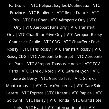
Particulier
|
VTC Héliport Issy-les-Moulineaux
|
VTC
Province
|
VTC Banlieue
|
VTC Ile-de-France
|
VTC
Prix
|
VTC Pas Cher
|
VTC Aéroport d'Orly
|
VTC
Orly
|
VTC Aéroport Paris Orly
|
VTC Transfert
Orly
|
VTC Chauffeur Privé Orly
|
VTC Aéroport Roissy
Charles de Gaulle
|
VTC CDG
|
VTC Chauffeur Privé
Roissy
|
VTC Paris Roissy
|
VTC Transfert Roissy
|
VTC
Roissy CDG
|
VTC Aéroport le Bourget
|
VTC Aéroports
de Paris
|
VTC Aéroport Toussus le noble
|
VTC TGV
Paris
|
VTC Gare du Nord
|
VTC Gare de Lyon
|
VTC
Gare de Bercy
|
VTC Gare de l'Est
|
VTC Gare de
Montparnasse
|
VTC Gare d'Austerlitz
|
VTC Gare Saint
Lazare
|
VTC Express
|
VTC Urgent
|
VTC Rapide
|
VTC
Goldwinf
|
VTC Harley
|
VTC Honda
|
VTC Grand Hotel
Paris
|
VTC Hyatt
|
VTC Intercontinental
|
VTC