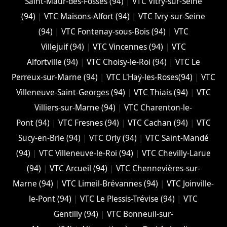
Saint-Maur-des-Fossés (94)
|
VTC Vitry-sur-Seine
(94)
|
VTC Maisons-Alfort (94)
|
VTC Ivry-sur-Seine
(94)
|
VTC Fontenay-sous-Bois (94)
|
VTC
Villejuif (94)
|
VTC Vincennes (94)
|
VTC
Alfortville (94)
|
VTC Choisy-le-Roi (94)
|
VTC Le
Perreux-sur-Marne (94)
|
VTC L'Haÿ-les-Roses(94)
|
VTC
Villeneuve-Saint-Georges (94)
|
VTC Thiais (94)
|
VTC
Villiers-sur-Marne (94)
|
VTC Charenton-le-
Pont (94)
|
VTC Fresnes (94)
|
VTC Cachan (94)
|
VTC
Sucy-en-Brie (94)
|
VTC Orly (94)
|
VTC Saint-Mandé
(94)
|
VTC Villeneuve-le-Roi (94)
|
VTC Chevilly-Larue
(94)
|
VTC Arcueil (94)
|
VTC Chennevières-sur-
Marne (94)
|
VTC Limeil-Brévannes (94)
|
VTC Joinville-
le-Pont (94)
|
VTC Le Plessis-Trévise (94)
|
VTC
Gentilly (94)
|
VTC Bonneuil-sur-