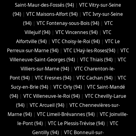
Saint-Maur-des-Fossés (94)
|
VTC Vitry-sur-Seine
(94)
|
VTC Maisons-Alfort (94)
|
VTC Ivry-sur-Seine
(94)
|
VTC Fontenay-sous-Bois (94)
|
VTC
Villejuif (94)
|
VTC Vincennes (94)
|
VTC
Alfortville (94)
|
VTC Choisy-le-Roi (94)
|
VTC Le
Perreux-sur-Marne (94)
|
VTC L'Haÿ-les-Roses(94)
|
VTC
Villeneuve-Saint-Georges (94)
|
VTC Thiais (94)
|
VTC
Villiers-sur-Marne (94)
|
VTC Charenton-le-
Pont (94)
|
VTC Fresnes (94)
|
VTC Cachan (94)
|
VTC
Sucy-en-Brie (94)
|
VTC Orly (94)
|
VTC Saint-Mandé
(94)
|
VTC Villeneuve-le-Roi (94)
|
VTC Chevilly-Larue
(94)
|
VTC Arcueil (94)
|
VTC Chennevières-sur-
Marne (94)
|
VTC Limeil-Brévannes (94)
|
VTC Joinville-
le-Pont (94)
|
VTC Le Plessis-Trévise (94)
|
VTC
Gentilly (94)
|
VTC Bonneuil-sur-