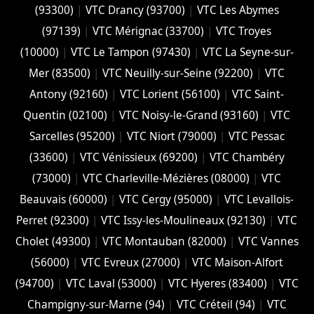
(93300)
|
VTC Drancy (93700)
|
VTC Les Abymes
(97139)
|
VTC Mérignac (33700)
|
VTC Troyes
(10000)
|
VTC Le Tampon (97430)
|
VTC La Seyne-sur-
Mer (83500)
|
VTC Neuilly-sur-Seine (92200)
|
VTC
Antony (92160)
|
VTC Lorient (56100)
|
VTC Saint-
Quentin (02100)
|
VTC Noisy-le-Grand (93160)
|
VTC
Sarcelles (95200)
|
VTC Niort (‎79000)
|
VTC Pessac
(33600)
|
VTC Vénissieux (69200)
|
VTC Chambéry
(‎73000)
|
VTC Charleville-Mézières (08000)
|
VTC
Beauvais (60000)
|
VTC Cergy (95000)
|
VTC Levallois-
Perret (92300)
|
VTC Issy-les-Moulineaux (92130)
|
VTC
Cholet (‎49300)
|
VTC Montauban (82000)
|
VTC Vannes
(56000)
|
VTC Evreux (27000)
|
VTC Maison-Alfort
(94700)
|
VTC Laval (53000)
|
VTC Hyeres (‎83400)
|
VTC
Champigny-sur-Marne (94)
|
VTC Créteil (94)
|
VTC