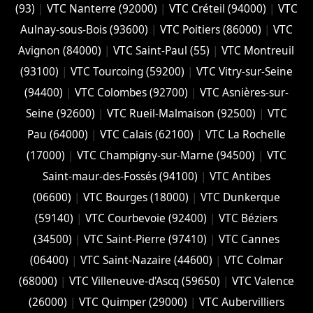
(93)
|
VTC Nanterre (92000)
|
VTC Créteil (94000)
|
VTC
Aulnay-sous-Bois (93600)
|
VTC Poitiers (86000)
|
VTC
Avignon (84000)
|
VTC Saint-Paul (55)
|
VTC Montreuil
(93100)
|
VTC Tourcoing (59200)
|
VTC Vitry-sur-Seine
(94400)
|
VTC Colombes (92700)
|
VTC Asnières-sur-
Seine (92600)
|
VTC Rueil-Malmaison (92500)
|
VTC
Pau (64000)
|
VTC Calais (‎62100)
|
VTC La Rochelle
(17000)
|
VTC Champigny-sur-Marne (94500)
|
VTC
Saint-maur-des-Fossés (94100)
|
VTC Antibes
(06600)
|
VTC Bourges (18000)
|
VTC Dunkerque
(59140)
|
VTC Courbevoie (92400)
|
VTC Béziers
(34500)
|
VTC Saint-Pierre (97410)
|
VTC Cannes
(06400)
|
VTC Saint-Nazaire (44600)
|
VTC Colmar
(68000)
|
VTC Villeneuve-d'Ascq (59650)
|
VTC Valence
(26000)
|
VTC Quimper (29000)
|
VTC Aubervilliers