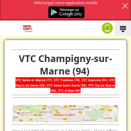
Téléchargez notre application mobile
VTC Champigny-sur-
Marne (94)
VTC Seine et Marne (77),
VTC
Yvelines (78),
VTC
Essonne (91),
VTC
Hauts de Seine (92),
VTC
Seine Saint Denis (93),
VTC
Val de Marne
(94),
VTC
d'Oise (95)