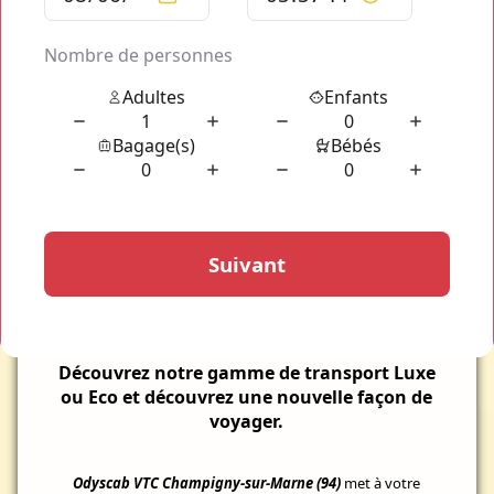
LES
AVANTAGES
VTC Champigny-sur-Marne (94)
Odyscab, Transport de Personnes, facilite votre
voyage et vous accompagne tout au long de vos
traversés.
Votre
transport
pour
Champigny-sur-Marne (94)
et ses
environs est garantie de jour comme de nuit et en continu.
Réservez aisément votre transport en seulement quelques
clics via notre plateforme simplifiée pour vous permettre une
réservation complète en un instant.
Découvrez notre gamme de transport Luxe
ou Eco et découvrez une nouvelle façon de
voyager.
Odyscab VTC Champigny-sur-Marne (94)
met à votre