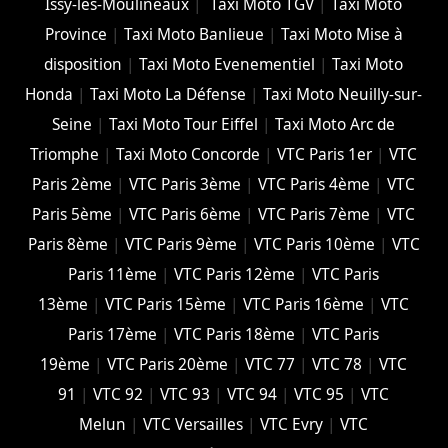
Issy-les-Moulineaux
|
Taxi Moto TGV
|
Taxi Moto
Province
|
Taxi Moto Banlieue
|
Taxi Moto Mise à
disposition
|
Taxi Moto Evenementiel
|
Taxi Moto
Honda
|
Taxi Moto La Défense
|
Taxi Moto Neuilly-sur-
Seine
|
Taxi Moto Tour Eiffel
|
Taxi Moto Arc de
Triomphe
|
Taxi Moto Concorde
|
VTC Paris 1er
|
VTC
Paris 2ème
|
VTC Paris 3ème
|
VTC Paris 4ème
|
VTC
Paris 5ème
|
VTC Paris 6ème
|
VTC Paris 7ème
|
VTC
Paris 8ème
|
VTC Paris 9ème
|
VTC Paris 10ème
|
VTC
Paris 11ème
|
VTC Paris 12ème
|
VTC Paris
13ème
|
VTC Paris 15ème
|
VTC Paris 16ème
|
VTC
Paris 17ème
|
VTC Paris 18ème
|
VTC Paris
19ème
|
VTC Paris 20ème
|
VTC 77
|
VTC 78
|
VTC
91
|
VTC 92
|
VTC 93
|
VTC 94
|
VTC 95
|
VTC
Melun
|
VTC Versailles
|
VTC Evry
|
VTC