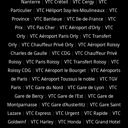
Nanterre
|
VTC Créteil
|
VTC Cergy
|
VTC
Particulier
|
VTC Héliport Issy-les-Moulineaux
|
VTC
Province
|
VTC Banlieue
|
VTC Ile-de-France
|
VTC
Prix
|
VTC Pas Cher
|
VTC Aéroport d'Orly
|
VTC
Orly
|
VTC Aéroport Paris Orly
|
VTC Transfert
Orly
|
VTC Chauffeur Privé Orly
|
VTC Aéroport Roissy
Charles de Gaulle
|
VTC CDG
|
VTC Chauffeur Privé
Roissy
|
VTC Paris Roissy
|
VTC Transfert Roissy
|
VTC
Roissy CDG
|
VTC Aéroport le Bourget
|
VTC Aéroports
de Paris
|
VTC Aéroport Toussus le noble
|
VTC TGV
Paris
|
VTC Gare du Nord
|
VTC Gare de Lyon
|
VTC
Gare de Bercy
|
VTC Gare de l'Est
|
VTC Gare de
Montparnasse
|
VTC Gare d'Austerlitz
|
VTC Gare Saint
Lazare
|
VTC Express
|
VTC Urgent
|
VTC Rapide
|
VTC
Goldwinf
|
VTC Harley
|
VTC Honda
|
VTC Grand Hotel