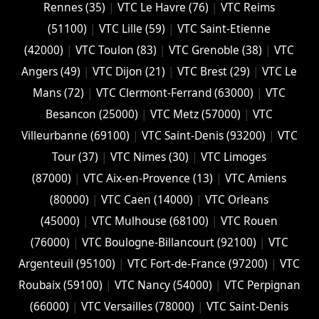
Rennes (35)
|
VTC Le Havre (76)
|
VTC Reims
(51100)
|
VTC Lille (59)
|
VTC Saint-Etienne
(42000)
|
VTC Toulon (83)
|
VTC Grenoble (38)
|
VTC
Angers (49)
|
VTC Dijon (21)
|
VTC Brest (29)
|
VTC Le
Mans (72)
|
VTC Clermont-Ferrand (63000)
|
VTC
Besancon (‎25000)
|
VTC Metz (57000)
|
VTC
Villeurbanne (‎69100)
|
VTC Saint-Denis (93200)
|
VTC
Tour (37)
|
VTC Nimes (30)
|
VTC Limoges
(‎87000)
|
VTC Aix-en-Provence (13)
|
VTC Amiens
(‎80000)
|
VTC Caen (14000)
|
VTC Orleans
(45000)
|
VTC Mulhouse (68100)
|
VTC Rouen
(76000)
|
VTC Boulogne-Billancourt (92100)
|
VTC
Argenteuil (95100)
|
VTC Fort-de-France (97200)
|
VTC
Roubaix (‎59100)
|
VTC Nancy (‎54000)
|
VTC Perpignan
(66000)
|
VTC Versailles (‎78000)
|
VTC Saint-Denis