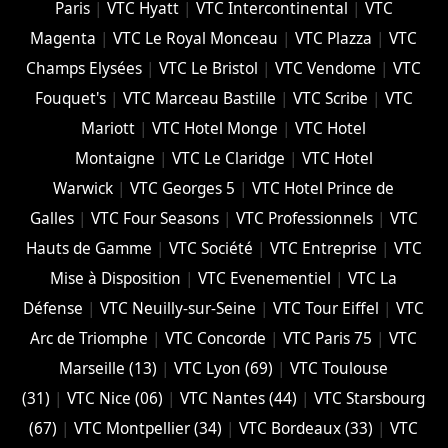
Paris
|
VTC Hyatt
|
VTC Intercontinental
|
VTC
Magenta
|
VTC Le Royal Monceau
|
VTC Plazza
|
VTC
Champs Elysées
|
VTC Le Bristol
|
VTC Vendome
|
VTC
Fouquet's
|
VTC Marceau Bastille
|
VTC Scribe
|
VTC
Mariott
|
VTC Hotel Monge
|
VTC Hotel
Montaigne
|
VTC Le Claridge
|
VTC Hotel
Warwick
|
VTC Georges 5
|
VTC Hotel Prince de
Galles
|
VTC Four Seasons
|
VTC Professionnels
|
VTC
Hauts de Gamme
|
VTC Société
|
VTC Entreprise
|
VTC
Mise à Disposition
|
VTC Evenementiel
|
VTC La
Défense
|
VTC Neuilly-sur-Seine
|
VTC Tour Eiffel
|
VTC
Arc de Triomphe
|
VTC Concorde
|
VTC Paris 75
|
VTC
Marseille (13)
|
VTC Lyon (69)
|
VTC Toulouse
(31)
|
VTC Nice (06)
|
VTC Nantes (44)
|
VTC Starsbourg
(67)
|
VTC Montpellier (34)
|
VTC Bordeaux (33)
|
VTC