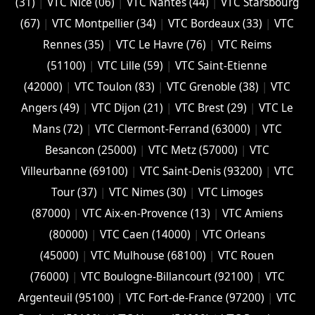
(31)
|
VTC Nice (06)
|
VTC Nantes (44)
|
VTC Starsbourg
(67)
|
VTC Montpellier (34)
|
VTC Bordeaux (33)
|
VTC
Rennes (35)
|
VTC Le Havre (76)
|
VTC Reims
(51100)
|
VTC Lille (59)
|
VTC Saint-Etienne
(42000)
|
VTC Toulon (83)
|
VTC Grenoble (38)
|
VTC
Angers (49)
|
VTC Dijon (21)
|
VTC Brest (29)
|
VTC Le
Mans (72)
|
VTC Clermont-Ferrand (63000)
|
VTC
Besancon (‎25000)
|
VTC Metz (57000)
|
VTC
Villeurbanne (‎69100)
|
VTC Saint-Denis (93200)
|
VTC
Tour (37)
|
VTC Nimes (30)
|
VTC Limoges
(‎87000)
|
VTC Aix-en-Provence (13)
|
VTC Amiens
(‎80000)
|
VTC Caen (14000)
|
VTC Orleans
(45000)
|
VTC Mulhouse (68100)
|
VTC Rouen
(76000)
|
VTC Boulogne-Billancourt (92100)
|
VTC
Argenteuil (95100)
|
VTC Fort-de-France (97200)
|
VTC