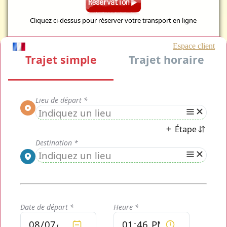
Cliquez ci-dessus pour réserver votre transport en ligne
Votre chauffeur privé VTC Mise à Disposition est disponible
24/24h !
Un
chauffeur privé VTC Mise à Disposition
vous prend en
charge, ne vous inquiétez plus pour vos besoins de
transports privés entre toutes les gares et aéroports de Paris
: votre
transport privé VTC Mise à Disposition
prend en
charge chacun de vos déplacements dans Paris et ses
alentours. Vous arrivez à Paris et vous souhaitez être
récupéré à une gare ou à un aéroport ? En effet, les
VTC Mise
à Disposition VTC Mise à Disposition
ont choisis de ne pas
laisser la concurentialité du marché influencer la qualité de
nos services en faisant grandement baisser les prix. Vos
tarifs VTC Mise à Disposition
sont disponibles en continu
toute l'année : pour connaitre vos tarifs dès aujourd'hui, il
vous suffit de vous rendre sur notre simulateur en ligne
accessible gratuitement toute l'année.
VTC Mise à
Disposition
a choisi de privilégié la qualité sans vous faire
dépenser des centaines d'euros pour un transport dans Paris
: nos chauffeurs formés vous prouverons dès votre montée à