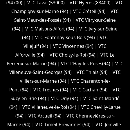
(94700)
|
VTC Laval (53000)
|
VTC Hyeres (‎83400)
|
VTC
Champigny-sur-Marne (94)
|
VTC Créteil (94)
|
VTC
Saint-Maur-des-Fossés (94)
|
VTC Vitry-sur-Seine
(94)
|
VTC Maisons-Alfort (94)
|
VTC Ivry-sur-Seine
(94)
|
VTC Fontenay-sous-Bois (94)
|
VTC
Villejuif (94)
|
VTC Vincennes (94)
|
VTC
Alfortville (94)
|
VTC Choisy-le-Roi (94)
|
VTC Le
Perreux-sur-Marne (94)
|
VTC L'Haÿ-les-Roses(94)
|
VTC
Villeneuve-Saint-Georges (94)
|
VTC Thiais (94)
|
VTC
Villiers-sur-Marne (94)
|
VTC Charenton-le-
Pont (94)
|
VTC Fresnes (94)
|
VTC Cachan (94)
|
VTC
Sucy-en-Brie (94)
|
VTC Orly (94)
|
VTC Saint-Mandé
(94)
|
VTC Villeneuve-le-Roi (94)
|
VTC Chevilly-Larue
(94)
|
VTC Arcueil (94)
|
VTC Chennevières-sur-
Marne (94)
|
VTC Limeil-Brévannes (94)
|
VTC Joinville-