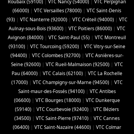
Roubaix (‎59100)
|
VTC Nancy (‎54000)
|
VTC Perpignan
(66000)
|
VTC Versailles (‎78000)
|
VTC Saint-Denis
(93)
|
VTC Nanterre (92000)
|
VTC Créteil (94000)
|
VTC
Aulnay-sous-Bois (93600)
|
VTC Poitiers (86000)
|
VTC
Avignon (84000)
|
VTC Saint-Paul (55)
|
VTC Montreuil
(93100)
|
VTC Tourcoing (59200)
|
VTC Vitry-sur-Seine
(94400)
|
VTC Colombes (92700)
|
VTC Asnières-sur-
Seine (92600)
|
VTC Rueil-Malmaison (92500)
|
VTC
Pau (64000)
|
VTC Calais (‎62100)
|
VTC La Rochelle
(17000)
|
VTC Champigny-sur-Marne (94500)
|
VTC
Saint-maur-des-Fossés (94100)
|
VTC Antibes
(06600)
|
VTC Bourges (18000)
|
VTC Dunkerque
(59140)
|
VTC Courbevoie (92400)
|
VTC Béziers
(34500)
|
VTC Saint-Pierre (97410)
|
VTC Cannes
(06400)
|
VTC Saint-Nazaire (44600)
|
VTC Colmar