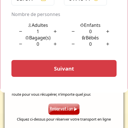
bord la qualité de chacun de nos transports.
VTC Mise à Disposition par Odyscab
vous permet dès
aujourd’hui de profiter d’un transport de très haute qualité à
n’importe quel moment ! Réservez votre
transport privé VTC
Mise à Disposition par Odyscab
pour bénéficier à votre
disposition et selon vos choix de dates et d’horaires d’un
chauffeur privé et de son véhicule classieux. Les
VTC Mise à
Disposition par Odyscac
mettent à votre disposition tout
l’équipement nécessaire au bon déroulement de votre
transport : il vous suffit de réserver en ligne votre
transport
de haute qualité
via notre tout nouveau simulation mit à
votre disposition de jour comme de nuit, sans restriction et
toute l’année pour tous vos transports privés dans Paris et
ses alentours. Votre
chauffeur VTC Mise à Disposition par
Odyscab
est à votre disposition en continu toute l’année : une
fois votre réservation confirmée, il se met immédiatement en
route pour vous récupérer, n’importe quel jour.
Cliquez ci-dessus pour réserver votre transport en ligne