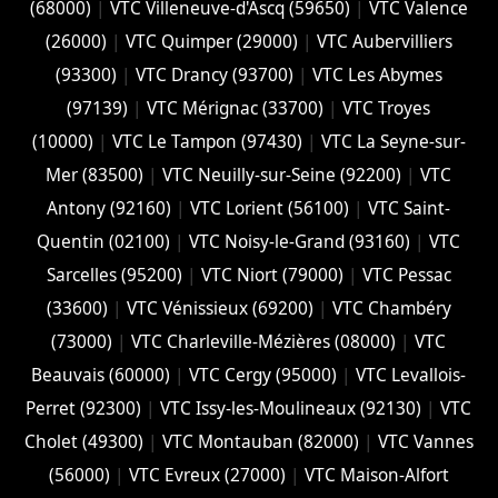
(68000)
|
VTC Villeneuve-d'Ascq (59650)
|
VTC Valence
(26000)
|
VTC Quimper (29000)
|
VTC Aubervilliers
(93300)
|
VTC Drancy (93700)
|
VTC Les Abymes
(97139)
|
VTC Mérignac (33700)
|
VTC Troyes
(10000)
|
VTC Le Tampon (97430)
|
VTC La Seyne-sur-
Mer (83500)
|
VTC Neuilly-sur-Seine (92200)
|
VTC
Antony (92160)
|
VTC Lorient (56100)
|
VTC Saint-
Quentin (02100)
|
VTC Noisy-le-Grand (93160)
|
VTC
Sarcelles (95200)
|
VTC Niort (‎79000)
|
VTC Pessac
(33600)
|
VTC Vénissieux (69200)
|
VTC Chambéry
(‎73000)
|
VTC Charleville-Mézières (08000)
|
VTC
Beauvais (60000)
|
VTC Cergy (95000)
|
VTC Levallois-
Perret (92300)
|
VTC Issy-les-Moulineaux (92130)
|
VTC
Cholet (‎49300)
|
VTC Montauban (82000)
|
VTC Vannes
(56000)
|
VTC Evreux (27000)
|
VTC Maison-Alfort