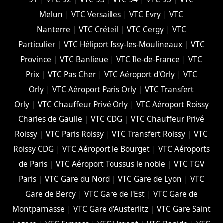
Melun
|
VTC Versailles
|
VTC Evry
|
VTC
Nanterre
|
VTC Créteil
|
VTC Cergy
|
VTC
Particulier
|
VTC Héliport Issy-les-Moulineaux
|
VTC
Province
|
VTC Banlieue
|
VTC Ile-de-France
|
VTC
Prix
|
VTC Pas Cher
|
VTC Aéroport d'Orly
|
VTC
Orly
|
VTC Aéroport Paris Orly
|
VTC Transfert
Orly
|
VTC Chauffeur Privé Orly
|
VTC Aéroport Roissy
Charles de Gaulle
|
VTC CDG
|
VTC Chauffeur Privé
Roissy
|
VTC Paris Roissy
|
VTC Transfert Roissy
|
VTC
Roissy CDG
|
VTC Aéroport le Bourget
|
VTC Aéroports
de Paris
|
VTC Aéroport Toussus le noble
|
VTC TGV
Paris
|
VTC Gare du Nord
|
VTC Gare de Lyon
|
VTC
Gare de Bercy
|
VTC Gare de l'Est
|
VTC Gare de
Montparnasse
|
VTC Gare d'Austerlitz
|
VTC Gare Saint