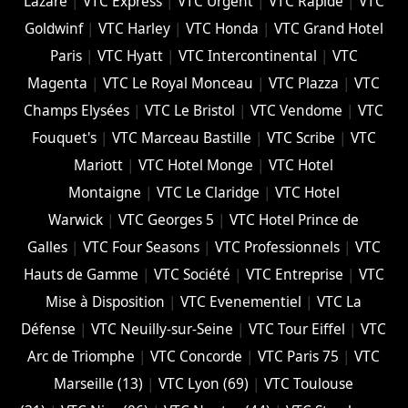
Lazare
|
VTC Express
|
VTC Urgent
|
VTC Rapide
|
VTC
Goldwinf
|
VTC Harley
|
VTC Honda
|
VTC Grand Hotel
Paris
|
VTC Hyatt
|
VTC Intercontinental
|
VTC
Magenta
|
VTC Le Royal Monceau
|
VTC Plazza
|
VTC
Champs Elysées
|
VTC Le Bristol
|
VTC Vendome
|
VTC
Fouquet's
|
VTC Marceau Bastille
|
VTC Scribe
|
VTC
Mariott
|
VTC Hotel Monge
|
VTC Hotel
Montaigne
|
VTC Le Claridge
|
VTC Hotel
Warwick
|
VTC Georges 5
|
VTC Hotel Prince de
Galles
|
VTC Four Seasons
|
VTC Professionnels
|
VTC
Hauts de Gamme
|
VTC Société
|
VTC Entreprise
|
VTC
Mise à Disposition
|
VTC Evenementiel
|
VTC La
Défense
|
VTC Neuilly-sur-Seine
|
VTC Tour Eiffel
|
VTC
Arc de Triomphe
|
VTC Concorde
|
VTC Paris 75
|
VTC
Marseille (13)
|
VTC Lyon (69)
|
VTC Toulouse